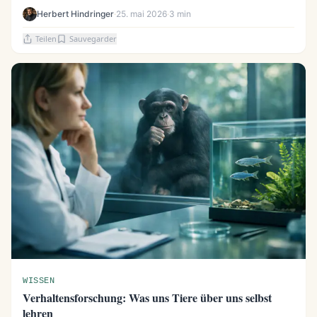
Herbert Hindringer
·
25. mai 2026
·
3 min
Teilen
Sauvegarder
WISSEN
Verhaltensforschung: Was uns Tiere über uns selbst
lehren