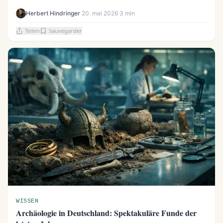
Herbert Hindringer
·
20. mai 2026
·
3 min
Teilen
Sauvegarder
WISSEN
Archäologie in Deutschland: Spektakuläre Funde der