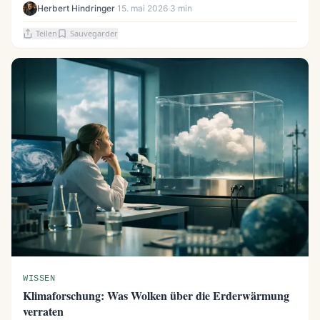
Herbert Hindringer
·
15. mai 2026
·
3 min
Teilen
Sauvegarder
WISSEN
Klimaforschung: Was Wolken über die Erderwärmung
verraten