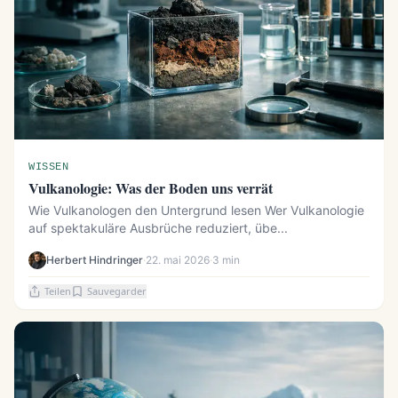
WISSEN
Vulkanologie: Was der Boden uns verrät
Wie Vulkanologen den Untergrund lesen Wer Vulkanologie
auf spektakuläre Ausbrüche reduziert, übe...
Herbert Hindringer
·
22. mai 2026
·
3 min
Teilen
Sauvegarder