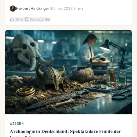
Herbert Hindringer
·
20. mai 2026
·
3 min
Teilen
Sauvegarder
WISSEN
Archäologie in Deutschland: Spektakuläre Funde der