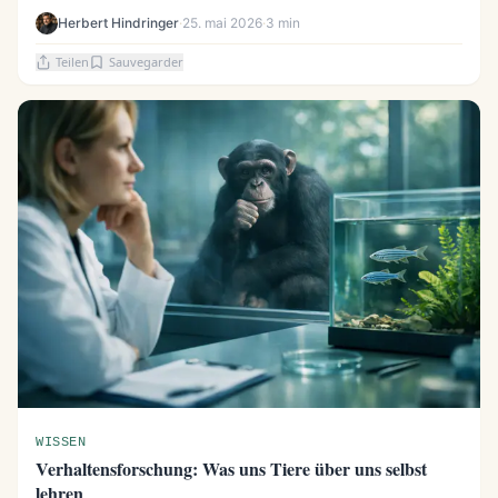
Herbert Hindringer
·
25. mai 2026
·
3 min
Teilen
Sauvegarder
WISSEN
Verhaltensforschung: Was uns Tiere über uns selbst
lehren