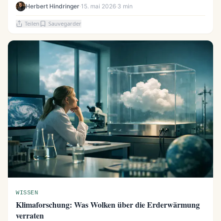
Herbert Hindringer
·
15. mai 2026
·
3 min
Teilen
Sauvegarder
WISSEN
Klimaforschung: Was Wolken über die Erderwärmung
verraten