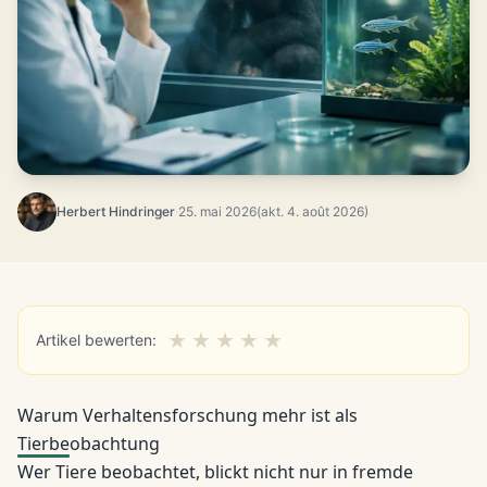
Herbert Hindringer
·
25. mai 2026
(akt. 4. août 2026)
★
★
★
★
★
Artikel bewerten:
Warum Verhaltensforschung mehr ist als
Tierbeobachtung
Wer Tiere beobachtet, blickt nicht nur in fremde