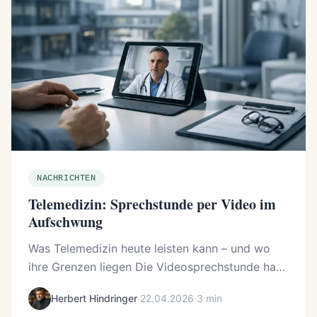
NACHRICHTEN
Telemedizin: Sprechstunde per Video im
Aufschwung
Was Telemedizin heute leisten kann – und wo
ihre Grenzen liegen Die Videosprechstunde hat
sich von einer Nischenanwendung zu einem
Herbert Hindringer
·
22.04.2026
·
3 min
festen Bestandteil der ambulanten Versorgung ...