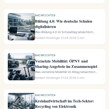
NACHRICHTEN
Bildung 4.0: Wie deutsche Schulen
digitalisieren
Was Bildung 4.0 im Schulalltag tatsächlich
verändert Der Begriff Bildung 4.0...
Herbert Hindringer
·
21.04.2026
·
3 min
NACHRICHTEN
Vernetzte Mobilität: ÖPNV und
Sharing-Angebote im Zusammenspiel
Was vernetzte Mobilität im Alltag tatsächlich
leistet Vernetzte Mobilität: Ö...
Herbert Hindringer
·
21.04.2026
·
4 min
NACHRICHTEN
Kreislaufwirtschaft im Tech-Sektor:
Recycling von Elektronik