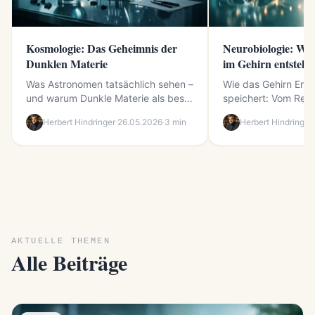
Neurobiologie: Wie Erinnerungen
Verhaltensforschu
im Gehirn entstehen
Tiere über uns selb
Wie das Gehirn Erinnerungen
Warum Verhaltensf
speichert: Vom Reiz zur stabilen
ist als Tierbeobach
Gedächtnisspur Wer verstehen will,
beobachtet, blickt ni
Herbert Hindringer
·
25.05.2026
·
3 min
Herbert Hindringer
·
...
AKTUELLE THEMEN
Alle Beiträge