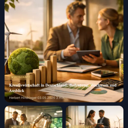
WIRTSCHAFT
Kreativwirtschaft in Deutschland: Bedeutung, Wachstum und
Ausblick
Herbert Hindringer
·
03.05.2026
·
3 min
WIRTSCHAFT
WIRTSCHAFT