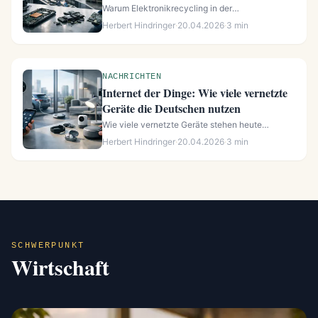
Warum Elektronikrecycling in der
Kreislaufwirtschaft des Tech-Sektors so ans...
Herbert Hindringer
·
20.04.2026
·
3 min
NACHRICHTEN
Internet der Dinge: Wie viele vernetzte
Geräte die Deutschen nutzen
Wie viele vernetzte Geräte stehen heute
tatsächlich in deutschen Haushalten? W...
Herbert Hindringer
·
20.04.2026
·
3 min
SCHWERPUNKT
Wirtschaft