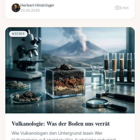
wiederholt m...
Herbert Hindringer
3 min
23.05.2026
WISSEN
Vulkanologie: Was der Boden uns verrät
Wie Vulkanologen den Untergrund lesen Wer
Vulkanologie auf spektakuläre Ausbrüche reduziert,