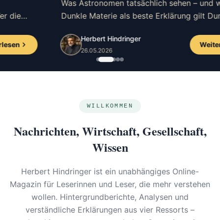
Was Astronomen tatsächlich sehen – und warum
Dunkle Materie als beste Erklärung gilt Dunkle
Materie entzieht sich dem direkten Blick. Kein
Herbert Hindringer
Teleskop registri...
Weiterlesen
26.05.2026
WILLKOMMEN
Nachrichten, Wirtschaft, Gesellschaft,
Wissen
Herbert Hindringer ist ein unabhängiges Online-
Magazin für Leserinnen und Leser, die mehr verstehen
wollen. Hintergrundberichte, Analysen und
verständliche Erklärungen aus vier Ressorts –