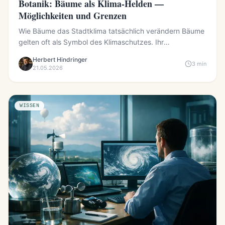
Botanik: Bäume als Klima-Helden —
Möglichkeiten und Grenzen
Wie Bäume das Stadtklima tatsächlich verändern Bäume
gelten oft als Symbol des Klimaschutzes. Ihr
unmittelbarer Nutz...
Herbert Hindringer
3 min
21.05.2026
WISSEN