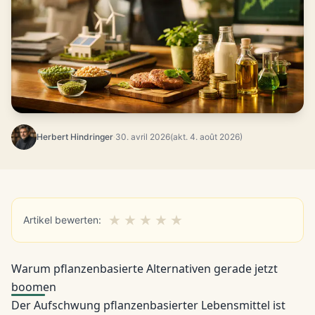
Herbert Hindringer
·
30. avril 2026
(akt. 4. août 2026)
★
★
★
★
★
Artikel bewerten:
Warum pflanzenbasierte Alternativen gerade jetzt
boomen
Der Aufschwung pflanzenbasierter Lebensmittel ist