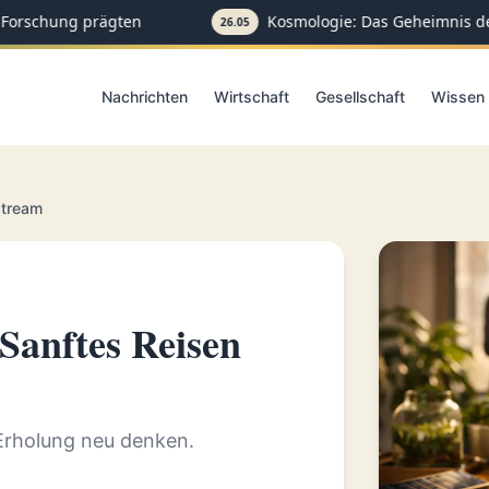
Forschung prägten
Kosmologie: Das Geheimnis der
26.05
Nachrichten
Wirtschaft
Gesellschaft
Wissen
stream
Sanftes Reisen
 Erholung neu denken.