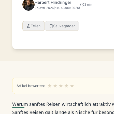
Herbert Hindringer
3 min
27. avril 2026
(akt. 4. août 2026)
Teilen
Sauvegarder
★
★
★
★
★
Artikel bewerten:
Warum sanftes Reisen wirtschaftlich attraktiv 
Sanftes Reisen galt lange als Nische für beso