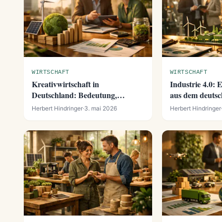
WIRTSCHAFT
WIRTSCHAFT
Kreativwirtschaft in
Industrie 4.0: 
Deutschland: Bedeutung,
aus dem deuts
Wachstum und Ausblick
Maschinenbau
Herbert Hindringer
·
3. mai 2026
Herbert Hindringer