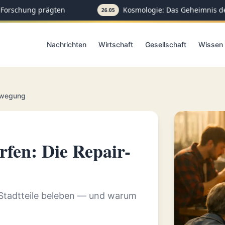
Forschung prägten
Kosmologie: Das Geheimnis der
26.05
Nachrichten
Wirtschaft
Gesellschaft
Wissen
Bewegung
rfen: Die Repair-
 Stadtteile beleben — und warum