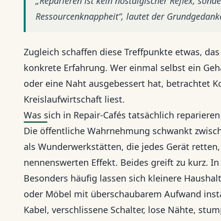
„Reparieren ist kein nostalgischer Reflex, son
Ressourcenknappheit“, lautet der Grundgedanke v
Zugleich schaffen diese Treffpunkte etwas, das
konkrete Erfahrung. Wer einmal selbst ein Ge
oder eine Naht ausgebessert hat, betrachtet 
Kreislaufwirtschaft liest.
Was sich in Repair-Cafés tatsächlich reparieren
Die öffentliche Wahrnehmung schwankt zwisch
als Wunderwerkstätten, die jedes Gerät retten
nennenswerten Effekt. Beides greift zu kurz. In 
Besonders häufig lassen sich kleinere Haushalt
oder Möbel mit überschaubarem Aufwand insta
Kabel, verschlissene Schalter, lose Nähte, stu