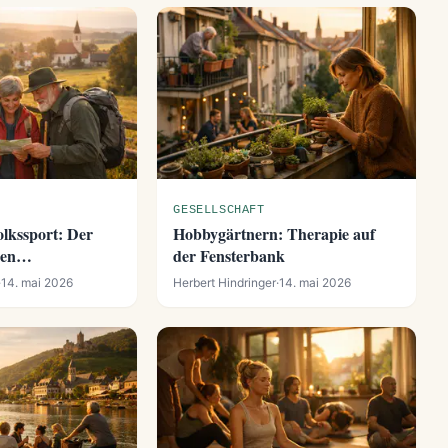
GESELLSCHAFT
lkssport: Der
Hobbygärtnern: Therapie auf
den
der Fensterbank
ten
·
14. mai 2026
Herbert Hindringer
·
14. mai 2026