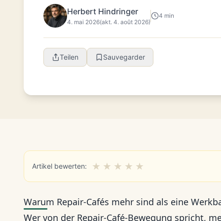
Herbert Hindringer
4 min
4. mai 2026
(akt. 4. août 2026)
Teilen
Sauvegarder
★
★
★
★
★
Artikel bewerten:
Warum Repair-Cafés mehr sind als eine Werkba
Wer von der Repair-Café-Bewegung spricht, mei