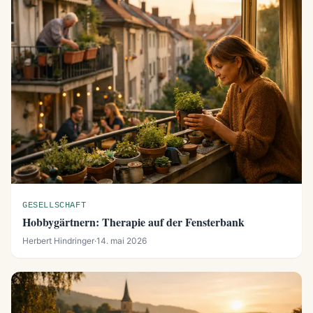
GESELLSCHAFT
Hobbygärtnern: Therapie auf der Fensterbank
Herbert Hindringer
·
14. mai 2026