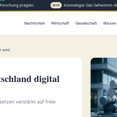
Forschung prägten
Kosmologie: Das Geheimnis der
26.05
Nachrichten
Wirtschaft
Gesellschaft
Wissen
r wird
chland digital
tzen verstärkt auf freie