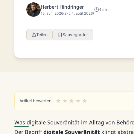
Herbert Hindringer
4 min
15. avril 2026
(akt. 4. août 2026)
Teilen
Sauvegarder
★
★
★
★
★
Artikel bewerten:
Was digitale Souveränität im Alltag von Beh
Der Begriff
digitale Souveränität
klingt abstra